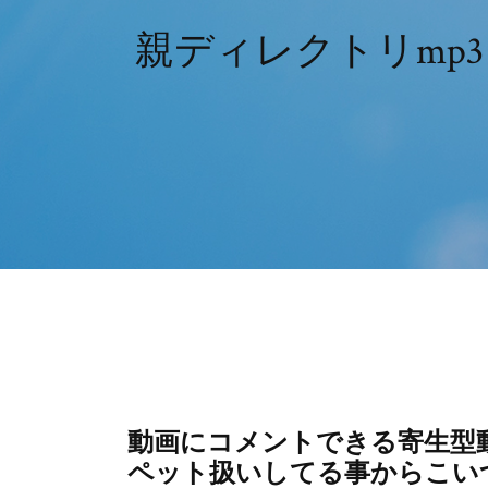
親ディレクトリmp3 _ mp4 Z
動画にコメントできる寄生型動
ペット扱いしてる事からこいつ