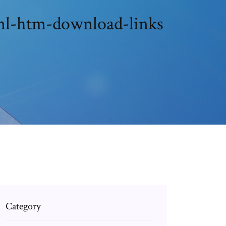
-htm-download-links
Category