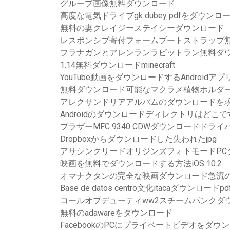
グループ画像無料ダウンロード
高度な電気ドライブgk dubey pdfをダウン
無料の妻クレイジーステイシーダウンロード
レスポンシブ寄付フォームブートストラップ
フラナガンとアレンランラビットラン無料ダ
1.14無料ダウンロードminecraft
YouTube動画をダウンロードするAndroidアプ
無料ダウンロード可能なマクラメ植物ホルダ
アレクサンドリアアルバムのダウンロードを
Androidのダウンロードディレクトリはどこで
ブラザーMFC 9340 CDWダウンロードドライ
Dropboxからダウンロードした失われたjpg
アサシンクリードオリジンズフォトモードPC
映画を無料でダウンロードする方法iOS 10.2
オマナクタンの完全な映画ダウンロード急流
Base de datos centro文化itacaダウンロードpd
コールオブデューティww2スチームパンクダウ
無料のadawareをダウンロード
FacebookのPCにプライベートビデオをダ