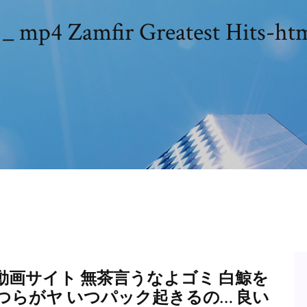
amfir Greatest Hits-html
画サイト 無茶言うなよゴミ 白鯨を
らがヤ いつパック起きるの… 良い