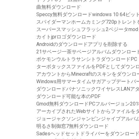
曲無料ダウンロード
Speccy無料ダウンロードwindows 10 64ビッ
スパイダーマンホームカミング720pトレン
スーパースマッシュフラッシュ2ベジータmo
カイトjprロゴダウンロード
Androidのダウンロードアプリを削除する
21サベージ一茶サベージアルバムダウンロー
ポケモンウルトラサンシトラダウンロードPC
ターボタックスファイルをPDFとしてダウン
アカウントからMinecraftのスキンをダウン
Windows用サマータイムサガアップデート
ダウンロードパナソニックワイヤレスLANアダプター
ダウンロード可能な本のPDF
Gmod無料ダウンロードPCフルバージョン201
アーカイブされたWebサイトからファイルを
ジョージャクソンジャンピンジャイブアルバ
明るさ制御窓7無料ダウンロード
Sadesヘッドセットドライバーをダウンロー