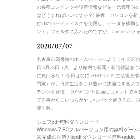
の各種コンテンツや設定情報などを一元管理 (ex
はどうすればいいですか？) 最近、パソコンを新
付けのハードディスクを使用し、データを移動し
ント」フォルダに入れたのですが、one driv
2020/07/07
名古屋市図書館のホームページへようこそ 2020年0
日 6月23日（火）より館内で新聞・新刊雑誌をご利
に負けるな！ 今日はなに 2020/05/09 生活総
門家）が、日常生活をより豊かに快適にするノウ
テンツを発信。 2019/12/18 動画にコメン
てる事からこいつらがヤ いつパック起きるの… 
罪司教..
シェフpdf無料ダウンロード
Windows 7 PCフルバージョン用の無料ゲ
未完成の国第7版pdfダウンロード無料reddit