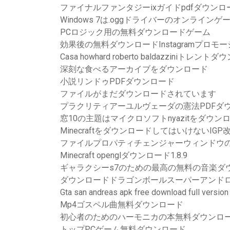
ファイナルファンタジーixガイドpdfダウンロ
Windows 7は.oggドライバーのオンライ
PCロジック用の無料ダウンロードゲーム
効果後の無料ダウンロードInstagramプロ
Casa howhard roberto baldazziniトレン
深刻な食べるアーカイブをダウンロード
小説リンドゥPDFダウンロード
ファイルがまだダウンロードされています
プラクリティアーユルヴェーダの憲法PDFダ
窓10の主題はマイクロソフトnyazitをダウン
MinecraftをダウンロードしてはいけないIGP
ファイルプロパティチェンジャーウィンドウ
Minecraft openglダウンロード1.8.9
ギャラクシーs7のための最高の無料の音楽ダ
ダウンロードドラゴンボールスーパーアンドロイ
Gta san andreas apk free download full version
Mp4ゴスペル曲無料ダウンロード
初心者のためのハーモニカの本無料ダウンロ
トップPCゲーム無料ダウンロード