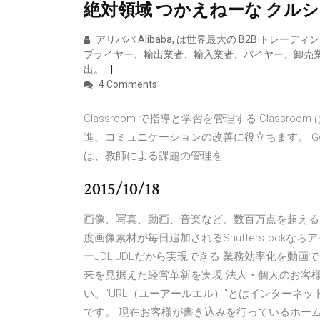
絶対領域 つかえねーな クルシ
アリババ Alibaba, は世界最大の B2B ト
プライヤー、輸出業者、輸入業者、バイヤー、卸売業者、
出。
4 Comments
Classroom で指導と学習を管理する Clas
進、コミュニケーションの改善に役立ちます。 Goog
は、教師による課題の管理を
2015/10/18
画像、写真、動画、音楽など、数百万点を超える
度画像素材が毎日追加されるShutterstock
ーJDL JDLだから実現できる 業務効率化を動
来を見据えた経営革新を実現 法人・個人のお客様
い。"URL（ユーアールエル）"とはインターネ
です。 現在お客様が書き込みを行っているホーム