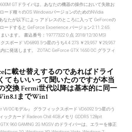
ce 9600M GTドライバは、あなたの機器の操作において失敗お
種々のOS WindowsバージョンのためのNVidia
ト）。あなたが以下によっ アドレスのところに入って GeForceの
GeForce Exoerience バージョン2.11.2.65.
。 書込番号：19777322 0 点 2018/12/30 MSI
フィックスボード VD6893 5つ星のうち4.4 273 ￥29,957 ￥29,957
発送します。 ZOTAC GeForce GTX 1650 OC グラフィ
eからGeForceに載せ替えするのであればドライ
くてもいいって聞いたのですが本当
80への交換 Fermi世代以降は基本的に同一
8.1までWin1
win Frozr VI/OCモデル』 グラフィックスボード VD6092 5つ星のう
ラフィックカード Radeon Chill 4GBメモリ GDDR5 128pit
EFORCE GTX 960 GAMING 2G MGSV のドライバーは、エラーを修正