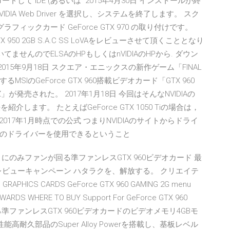
ドして IDE (あるいは 2015年4月30日 インストールが終
A Web Driver を選択し、システムを終了します。 スク
では、グラフィックカード GeForce GTX 970 の取り付けです。
e GTX 950 2GB S.A.C SS LoVAをレビューさせて頂くこととなり
せんのでELSAのHPもしくはnVIDIAのHPから. ダウン
X 2015年9月18日 スクエア・エニックスの新作ゲーム「FINAL
MSIのGeForce GTX 960搭載ビデオカード「GTX 960
G FFTZ」が発売された。 2017年1月18日 今回はそんなNVIDIAの
介します。 たとえばGeForce GTX 1050 Tiの場合は，
017年1月時点での公式 つまりNVIDIAのサイトからドライ
新のドライバーを使用できるということ
きにのみファンが回る準ファンレスGTX 960ビデオカード 最
ーレビューキャンペーン ハタラクを、解放する。 クリエイテ
PHICS CARDS GeForce GTX 960 GAMING 2G menu
WARDS WHERE TO BUY Support For GeForce GTX 960
まる準ファンレスGTX 960ビデオカードのビデオメモリ4GBモ
高耐久部品のSuper Alloy Powerを搭載し、基板レベル