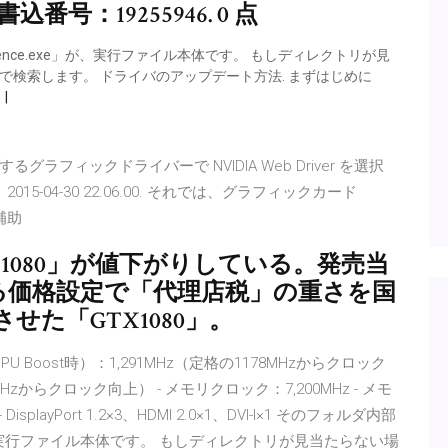
号：19255946. 0 点
perience.exe」が、実行ファイル本体です。 もしディレクトリが見
」で検索します。 ドライバのアップデート方法. まずはじめに
グラフィックドライバーで NVIDIA Web Driver を選択
-04-30 22.06.00. それでは、グラフィックカード
 補助
TX 1080」が値下がりしている。発売当
る価格設定で「代理店税」の重さを国
せた「GTX1080」。
ック（GPU Boost時）：1,291MHz（定格の1178MHzからクロック
MHzからクロック向上） - メモリクロック：7,200MHz - メモ
DisplayPort 1.2×3、HDMI 2.0×1、DVI-I×1 そのフォルダ内部
.exe」が、実行ファイル本体です。 もしディレクトリが見当たらない場