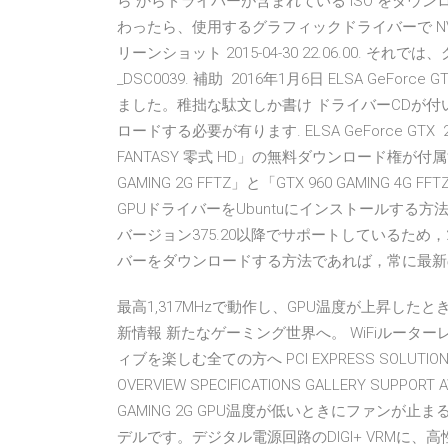
ら からドライバーが含まれている ISO をダウンロー
わったら、使用するグラフィックドライバーで NVIDI
リーンショット 2015-04-30 22.06.00. それ
_DSC0039. 補助 2016年1月6日 ELSA GeForc
ました。稚拙な駄文しか書け ドライバーCDが付いてま
ロードする必要が有ります. ELSA GeForce GT
FANTASY 零式 HD」の無料ダウンロード権が付属する
GAMING 2G FFTZ」と「GTX 960 GAMING 4
GPUドライバーをUbuntuにインストールする方法を紹
バージョン375.20以降でサポートしているため，2
バーをダウンロードする方法であれば，常に最
最高1,317MHzで動作し、GPU温度が上昇したと
新情報 新たなゲーミング世界へ。 WiFiルータ
ィブを楽しむ全ての方へ PCI EXPRESS SOLUTION GRA
OVERVIEW SPECIFICATIONS GALLERY SUPPORT A
GAMING 2G GPU温度が低いときにファンが止
デルです。デジタル電源回路のDIGI+ VRMに、高性能