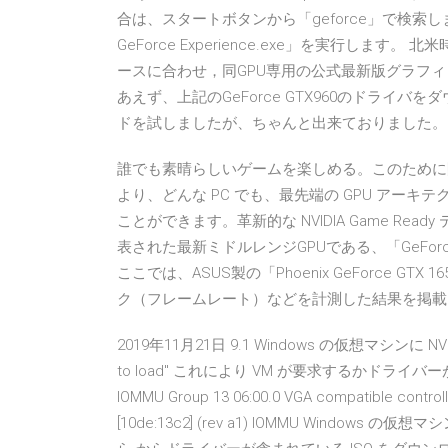
合は、スタートボタンから「geforce」で検索し
GeForce Experience.exe」を実行します。 北米
ースに合わせ，同GPU専用の公式最新版グラフィックスドラ
あえず、上記のGeForce GTX960のドライ
ドを試しましたが、ちゃんと出来ておりました。 書込番
誰でも素晴らしいゲームを楽しめる。このために開発された
より、どんな PC でも、最先端の GPU アーキテクチャ
ことができます。革新的な NVIDIA Game Rea
表された最新ミドルレンジGPUである、「GeForce
ここでは、ASUS製の「Phoenix GeForce 
ク（フレームレート）などを計測した結果を掲載
2019年11月21日 9.1 Windows の仮想マシンに NVIDI
to load" これにより VM が要求するかド
IOMMU Group 13 06:00.0 VGA compatible controll
[10de:13c2] (rev a1) IOMMU Wind