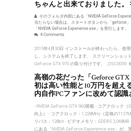
ちゃんと出来ておりました。 書込番
そのフォルダ内部にある「NVIDIA GeForce Ex
当たらない場合は、スタートボタンから「geforce
「NVIDIA GeForce Experience.exe」を実行します。
4 Comments
2015年4月30日 インストールが終わったら、使用する
し、システムを終了します。 スクリーンショット 2015
GeForce GTX 970 の取り付けです。 _DSC0039.
高嶺の花だった「Geforce G
初は高い性能と10万円を超え
内自作PCファンに改めて認識さ
- NVIDIA GeForce GTX 960搭載 - コアクロ
向上） - コアクロック：1,228MHz（定格の1127
リバス：128bit - ビデオメモリ：GDDR5 2,048MB - 
にある「NVIDIA GeForce Experience