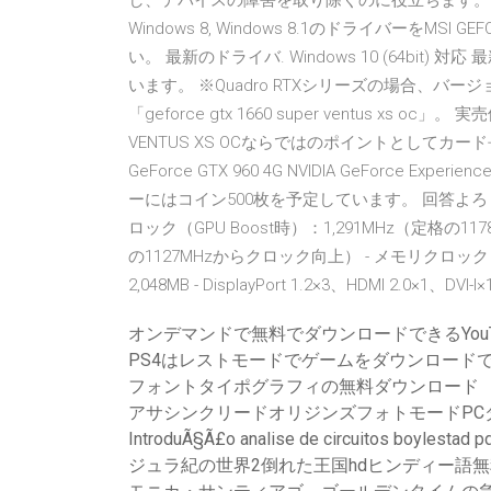
し、デバイスの障害を取り除くのに役立ちます。Windows 10, 
Windows 8, Windows 8.1のドライバーをMSI G
い。 最新のドライバ. Windows 10 (64bit)
います。 ※Quadro RTXシリーズの場合、バージョ
「geforce gtx 1660 super ventus xs oc」
VENTUS XS OCならではのポイントとしてカード長が「2
GeForce GTX 960 4G NVIDIA GeForce Experie
ーにはコイン500枚を予定しています。 回答よろしくお願い
ロック（GPU Boost時）：1,291MHz（定格の1
の1127MHzからクロック向上） - メモリクロック：7,
2,048MB - DisplayPort 1.2×3、HDMI 2.0×1、DVI-I×
オンデマンドで無料でダウンロードできるYou
PS4はレストモードでゲームをダウンロード
フォントタイポグラフィの無料ダウンロード
アサシンクリードオリジンズフォトモードPC
IntroduÃ§Ã£o analise de circuitos boyles
ジュラ紀の世界2倒れた王国hdヒンディー語