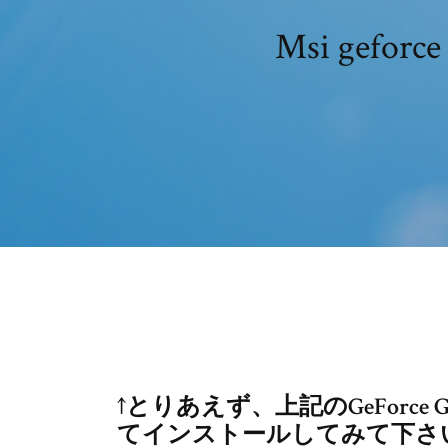
Msi gef
↑とりあえず、上記のGeForc
てインストールしてみて下さ