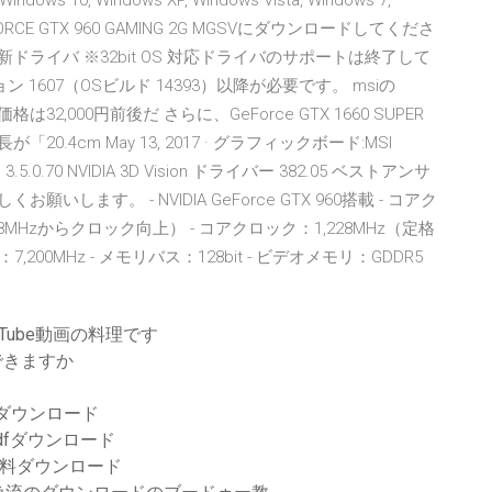
Windows XP, Windows Vista, Windows 7,
EFORCE GTX 960 GAMING 2G MGSVにダウンロードしてくださ
 対応 最新ドライバ ※32bit OS 対応ドライバのサポートは終了して
ン 1607（OSビルド 14393）以降が必要です。 msiの
。 実売価格は32,000円前後だ さらに、GeForce GTX 1660 SUPER
0.4cm May 13, 2017 · グラフィックボード:MSI
nce 3.5.0.70 NVIDIA 3D Vision ドライバー 382.05 ベストアンサ
します。 - NVIDIA GeForce GTX 960搭載 - コアク
178MHzからクロック向上） - コアクロック：1,228MHz（定格
200MHz - メモリバス：128bit - ビデオメモリ：GDDR5
1
Tube動画の料理です
できますか
ダウンロード
tad pdfダウンロード
無料ダウンロード