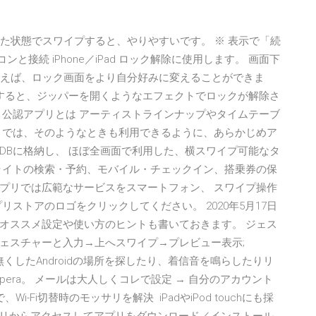
出た状態でスワイプすると、やりやすいです。 ※ 表示で「続
コンと接続 iPhone／iPad ロック解除に使用します。 画面下
を使えば、ロック画面をより自分好みに変えることができま
プすると、ジッパーを開くようなエフェクトでロックが解除さ
IVAL '19 公認アプリとは アーティストラインナップやタイムテーブ
リでは、そのようなときも利用できるように、あらかじめア
DBに格納し、 ほぼ全画面で利用した、横スワイプ可能なタ
ライトの検索・予約、モバイル・チェックイン、搭乗券の保
プリでは広範なサービスをスマートフォン、 スワイプ操作
ストアのロゴをクリックしてください。 2020年5月17日
オススメ設定や使い方のヒントも書いておきます。 ジェス
ェスチャーと入力→上へスワイプ→プレビュー表示;
IME 無くしたAndroidの場所を探したり、着信音を鳴らしたりリ
Opera。 メールは大人しくコレで設定 → 自分のアカウント
-Fi切替時のモッサリを解決 iPadやiPod touchにも採