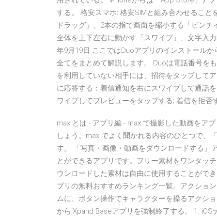
用されている。 iPhoneからは「App Sto
する。 格安スマホ: 格安SIMと組み合わせるこ
ドラッグ」、2本の指で画面を縮小する「ピンチ
全体を上下左右に動かす「スワイプ」、文字入力時
年9月19日 ここではDuoアプリのインストー
全てをまとめて解説します。 Duoは電話番号を
を利用していない相手には、招待をタップしてア
に応答する：着信通知を右にスワイプして通話を
ワイプしてプレビューをタップする; 着信を拒
max とは - アプリ編 - max で撮影した動
しょう。max でよく聞かれる内容のひとつで
す。 「写真・画像・動画をダウンロードする」
とができるアプリです。フリー素材をワンタッチ
ウンロードした素材は自由に使用することができる
プリの無料おすすめランキング一覧。アクションr
ムに、ボタン操作でキャラクターを操るアクションゲ
からiXpand Baseアプリを強制終了する。 1. i