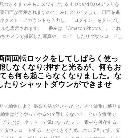
が見つかるまで左右にスワイプする 4. iXpand Baseアプリを
の概要画面が表示されますので、左にスワイプして、画面を進
ースネクスト・アカウントを入力し、「ログイン」をタップし
示されます。 一番左は 「Amazon Photos」。 これ
わちカメラで撮影した写真や、 コピーしたりダウンロードし
画面回転ロックをしてしばらく使っ
能しなくなり(押すと光るが、何もお
しても何も起こらなくなりました。な
したりシャットダウンができませ
画をアプリで編集しよう! 撮影方法がわかったところで編集に移りま
、「編集はどうやってやるの？難しくない？」という質問で
アプリとは、ネット上で気になったフリー素材を保存するこ
でダウンロードすることができるため非常に便利です。ダ