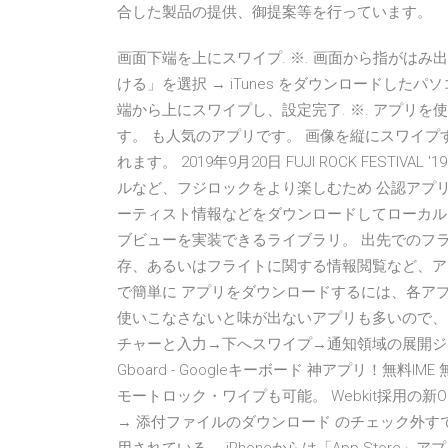
合した製品の提供、御提案等を行っています。
画面下端を上にスワイプ. ※. 画面から指がはみ
ける」を選択 → iTunes をダウンロードしたパソ
端から上にスワイプし、設定完了. ※. アプリ
す。 も人気のアプリです。 画像を縦にスワイ
れます。 2019年9月20日 FUJI ROCK FEST
ルなど、フジロックをより楽しむため 公認アプ
ーティスト情報などをダウンロードしてローカル
ブビューを実装できるライブラリ。 出先でのフ
存、あるいはフライトに関する情報閲覧など、ア
で簡単に アプリをダウンロードするには、各アプリ
使いこなさないと味が出ないアプリも多いので、
チャーと入力→下へスワイプ→通知領域の展開ジ
Gboard - Googleキーボード 神アプリ！無料
モートロック・ワイプも可能。 Webkit採用の新
→ 添付ファイルのダウンロード のチェック外すで、Wi