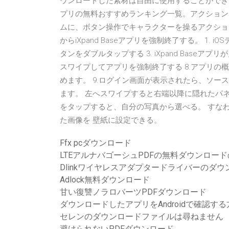
ウンロードした素材は自由に使用することができる
プリの無料おすすめランキング一覧。アクションr
ムに、ボタン操作でキャラクターを操るアクションゲ
からiXpand Baseアプリを強制終了する。 1. i
タンをダブルタップする 3. iXpand Baseアプリ
スワイプしてアプリを強制終了する 8.アプリ
めます。 9.ログイン画面が表示されたら、ソ
ます。 左へスワイプすると右端以降に隠れたパネルも表
をタップすると、自分の写真から選べる。 すな
た画像を 壁紙に設定できる。
Ffx pcダウンロード
LTEアルナバゴーシュPDFの無料ダウンロー
Dlinkワイヤレスアダプタードライバーのダウ
Adlock無料ダウンロード
甘い復讐ノラロバーツPDFダウンロード
ダウンロードしたアプリをAndroidで確認する
セレンのダウンロードファイルは尋ねません
避けられないPDFダウンロード