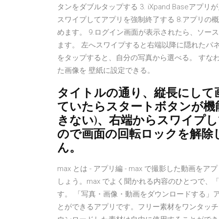
タンをダブルタップする 3. iXpand Baseアプリ
スワイプしてアプリを強制終了する 8.アプリ
めます。 9.ログイン画面が表示されたら、ソ
ます。 左へスワイプすると右端以降に隠れたパネルも表
をタップすると、自分の写真から選べる。 すな
た画像を 壁紙に設定できる。
タイトルの通り、縦長にして
ていたらスタートボタンが機
きない)、右端からスワイプ
ので画面の回転ロックを解除
ん。
max とは - アプリ編 - max で撮影した動
しょう。max でよく聞かれる内容のひとつで
す。 「写真・画像・動画をダウンロードする」
とができるアプリです。フリー素材をワンタッチ