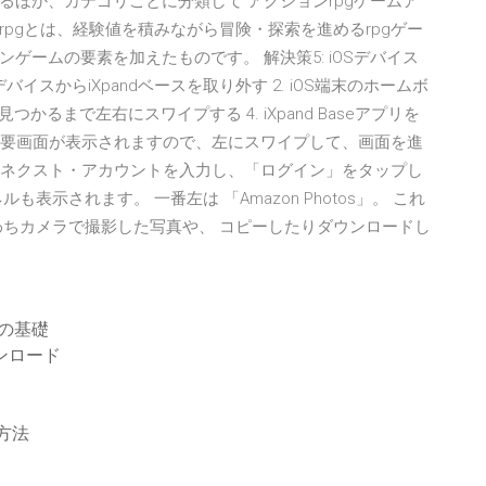
ほか、カテゴリごとに分類して アクションrpgゲームア
pgとは、経験値を積みながら冒険・探索を進めるrpgゲー
ームの要素を加えたものです。 解決策5: iOSデバイス
OSデバイスからiXpandベースを取り外す 2. iOS端末のホームボ
が見つかるまで左右にスワイプする 4. iXpand Baseアプリを
の概要画面が表示されますので、左にスワイプして、画面を進
ースネクスト・アカウントを入力し、「ログイン」をタップし
示されます。 一番左は 「Amazon Photos」。 これ
わちカメラで撮影した写真や、 コピーしたりダウンロードし
ドの基礎
ンロード
方法