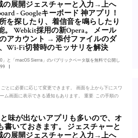
域の展開ジェスチャーと入力→上へ
rd - Googleキーボード 神アプリ！
dの場所を探したり、着信音を鳴らしたり
Webkit採用の新Opera。 メール
分のアカウント → 添付ファイルのダ
、Wi-Fi切替時のモッサリを解決
 10」と「macOS Sierra」のパブリックベータ版を無料で公開し
間99
リごとに必要に応じて変更できます。 画面を上から下にスワ
ム画面に表示できる通知もあります。 重要: この手順の
さないと味が出ないアプリも多いので、オ
も書いておきます。 ジェスチャーと
域の展開ジェスチャーと入力→上へ