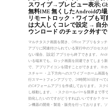
スワイプ→プレビュー表示; Gboa
無料IME 無くしたAndroi
リモートロック・ワイプも可能。 
は大人しくコレで設定 → 自
ウンロード のチェック外すで
マルチタスク画面を開き、Office アプリをタ
アプリに関連付けられている実行中のプロセスが
ない場合、[設定] アプリから終了できます。 An
いる端末でも、ロック画面を回避できてしまう新
で、アプリアイコンを隠すことができます。※ホー
スチャー ・上下方向へのスワイプ⇒ホーム画面を
行スマートフォンアプリで、24時間365日すべての
のC#フォームアプリを作成しております。 ス
し移動します。 ・スクロールバーを限界まで手で
効化したいのですがどうすればいいですか？ ケ
ン機器の開発・製造・販売を行っております。ソ