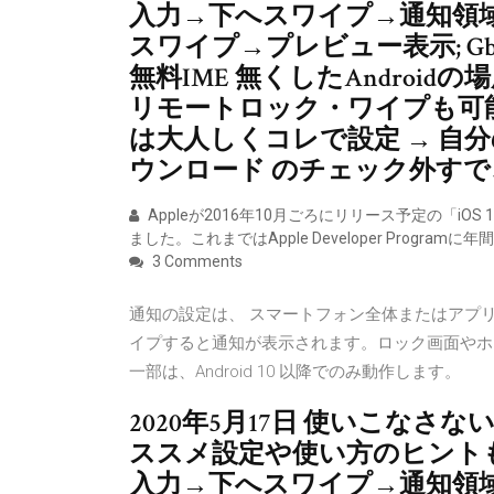
入力→下へスワイプ→通知領
スワイプ→プレビュー表示; Gboa
無料IME 無くしたAndroi
リモートロック・ワイプも可能。 
は大人しくコレで設定 → 自
ウンロード のチェック外すで
Appleが2016年10月ごろにリリース予定の「iOS
ました。これまではApple Developer Programに年
3 Comments
通知の設定は、 スマートフォン全体またはアプ
イプすると通知が表示されます。ロック画面やホー
一部は、Android 10 以降でのみ動作します。
2020年5月17日 使いこな
ススメ設定や使い方のヒント
入力→下へスワイプ→通知領