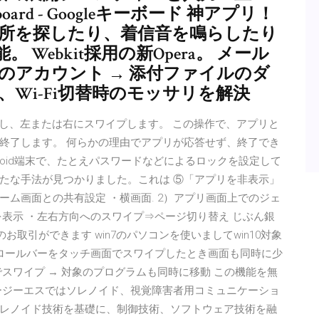
rd - Googleキーボード 神アプリ！
dの場所を探したり、着信音を鳴らしたり
Webkit採用の新Opera。 メール
分のアカウント → 添付ファイルのダ
、Wi-Fi切替時のモッサリを解決
ッチし、左または右にスワイプします。 この操作で、アプリと
終了します。 何らかの理由でアプリが応答せず、終了でき
droid端末で、たとえパスワードなどによるロックを設定して
たな手法が見つかりました。これは ⑤「アプリを非表示」
ム画面との共有設定 ・横画面. 2）アプリ画面上でのジェ
表示 ・左右方向へのスワイプ⇒ページ切り替え じぶん銀
お取引ができます win7のパソコンを使いましてwin10対象
クロールバーをタッチ画面でスワイプしたとき画面も同時に少
スワイプ → 対象のプログラムも同時に移動 この機能を無
ージーエスではソレノイド、視覚障害者用コミュニケーショ
レノイド技術を基礎に、制御技術、ソフトウェア技術を融