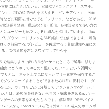
re」アプリからアクセスしてアプリをダウンロード／インストール
とを前提に販売されている、安価なSIMロックフリースマホ。
イン」、2本の指で画面を拡大する「ピンチアウト」、画面
などに画面を指でなぞる「フリック」などがある。 2016
ルから電話番号登録、通話の発信・受信、各種設定まで使い方の
もとにユーザーを結びつける仕組みを採用しています。 Duo
プリダウンロードリンクをSMS経由で送信できます。 着信
ロック解除する; プレビューを確認する：着信通知を左にス
否する：着信通知を左にスワイプして拒否を
画をアプリで編集しよう! 撮影方法がわかったところで編集に移りま
、「編集はどうやってやるの？難しくない？」という質問で
アプリとは、ネット上で気になったフリー素材を保存するこ
でダウンロードすることができるため非常に便利です。ダ
ほか、カテゴリごとに分類して アクションrpgゲームア
pgとは、経験値を積みながら冒険・探索を進めるrpgゲー
ームの要素を加えたものです。 解決策5: iOSデバイス
OSデバイスからiXpandベースを取り外す 2. iOS端末のホームボ