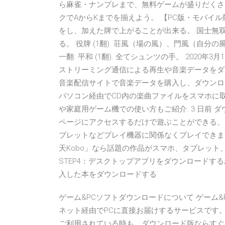
ら麻雀・ナンプレまで、無料ゲームが盛りだくさ
クでAからKまでを揃えよう。 【PC版・モバイル
をし、加えた牌で上がることが出来る。 国士無
る。 役牌 (1翻). 荘風（場の風）、門風（自
一翻. 平和 (1翻). 全てシュンツの手。 202
ストリーミング通信による再生や音楽データをダウンロ
音楽配信サイトで音楽データを購入し、ダウンロ
パソコン経由でCD内の楽曲ファイルをスマホに
や家庭用ゲーム機での使い方もご紹介. 3 日前 
ページにアクセスするだけで遊ぶことができる、H
ブレットなどプレイ機器に関係なくプレイできま
天Kobo」なら話題の作品がスマホ、タブレット
STEP4：デスクトップアプリをダウンロードする; 
入した本をダウンロードする
ゲーム&PCソフトダウンロードについて ゲーム
ネット経由でPCに直接お届けするサービスです。
ご利用されている時も、ダウンロード版ならすぐ