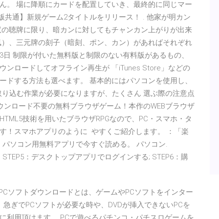
ん。 場に降順にカードを配置していき、最終的に同じマー
版共通】新規ゲーム2タイトルをリリース！ . 他家が明カン
双の聴牌に限り、暗カンに対してもチャンカン上がりが出来
分の風）、三元牌の刻子（暗刻、ポン、カン）があればそれぞれ
0年3月13日 制限が付いた無料版と制限のない有料版があるもの、
ードしてオフライン再生が 「iTunes Store」などの
ードする方法も選べます。 基本的にはパソコンを使用し、
取り込む作業が必要になりますが、たくさん 選ぶ際の注意点
ダウンロード不要の無料ブラウザゲーム！本作のWEBブラウザ
TML5技術を用いたブラウザRPGなので、PC・スマホ・タ
す！スマホアプリのように やすくご紹介します。 ：「楽
、パソコン用無料アプリで今すぐ読める。 パソコン.
STEP5：デスクトップアプリでログインする; STEP6：購
&PCソフトダウンロードとは、ゲームやPCソフトをインター
 急ぎでPCソフトが必要な時や、DVDが挿入できないPCを
に利用頂けます。 PCで遊べるパチンコ・パチスロゲームを