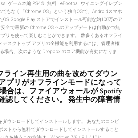
less. ゲーム本編 PS4®. 無料 · eFootball ウイニングイレブン
でもMacでもなく「Chrome OS」という独自OSで、Androidスマホ
OS Google Play ストアでインストール可能な約100万のア
全で最新の Chrome OS へのアップデートは自動かつ無
アプリを使って楽しむことができます。 数多くあるオフライ
box デスクトップ アプリの全機能を利用するには、管理者権
合、次のような Dropbox のコア機能が有効になりま
フライン再生用の曲を改めてダウン
 アプリがオフラインモードになって
合は、ファイアウォールが Spotify
確認してください。 発生中の障害情
ージック をダウンロードしてインストールします。 あなたのコンピ
このポストから無料でダウンロードしてインストールすること
使うこの方法は、Windows 7/8 / 8.1 / 10と