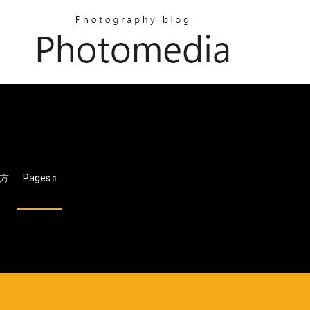
方
Pages