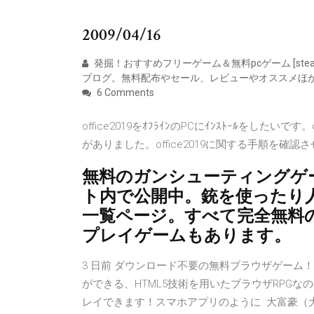
2009/04/16
発掘！おすすめフリーゲーム＆無料pcゲーム [ste
ブログ。無料配布やセール、レビューやオススメほ
6 Comments
office2019をｵﾌﾗｲﾝのPCにｲﾝｽﾄｰﾙをしたいです。
がありました。office2019に関する手順を
無料のガンシューティングゲ
ト内で公開中。銃を使ったり
一覧ページ。すべて完全無料の
プレイゲームもあります。
3 日前 ダウンロード不要の無料ブラウザゲーム
ができる、HTML5技術を用いたブラウザRPG
レイできます！スマホアプリのように 大富豪（