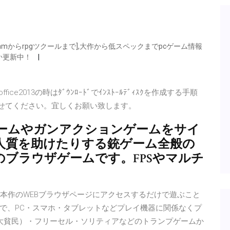
amからrpgツクールまで],大作から低スペックまでpcゲーム情報
か更新中！
office2013の時はﾀﾞｳﾝﾛｰﾄﾞでｲﾝｽﾄｰﾙﾃﾞｨｽｸを作成する手順
確認させてください。宜しくお願い致します。
ームやガンアクションゲームをサイ
人質を助けたりする銃ゲーム全般の
ブラウザゲームです。FPSやマルチ
！本作のWEBブラウザページにアクセスするだけで遊ぶこと
なので、PC・スマホ・タブレットなどプレイ機器に関係なくプ
大貧民）・フリーセル・ソリティアなどのトランプゲームか