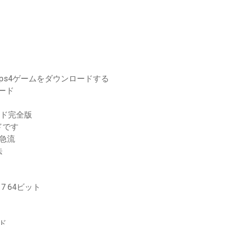
ド
ps4ゲームをダウンロードする
レード
ード完全版
ドです
ード急流
法
 7 64ビット
ド