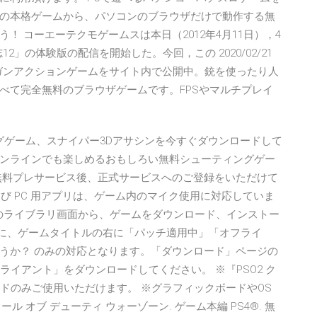
の本格ゲームから、パソコンのブラウザだけで動作する無
 コーエーテクモゲームスは本日（2012年4月11日），4
2」の体験版の配信を開始した。今回，この 2020/02/21
ームやガンアクションゲームをサイト内で公開中。銃を使ったり人
べて完全無料のブラウザゲームです。FPSやマルチプレイ
ーティングゲーム、スナイパー3Dアサシンを今すぐダウンロードして
ンラインでも楽しめるおもしろい無料シューティングゲー
無料プレサービス後、正式サービスへのご登録をいただけて
 および PC 用アプリは、ゲーム内のマイク使用に対応していま
アのライブラリ画面から、ゲームをダウンロード、インストー
索時に、ゲームタイトルの右に「パッチ適用中」「オフライ
うか？ のみの対応となります。「ダウンロード」ページの
ライアント」をダウンロードしてください。 ※『PSO2 ク
パッドのみご使用いただけます。 ※グラフィックボードやOS
 コール オブ デューティ ウォーゾーン. ゲーム本編 PS4®. 無