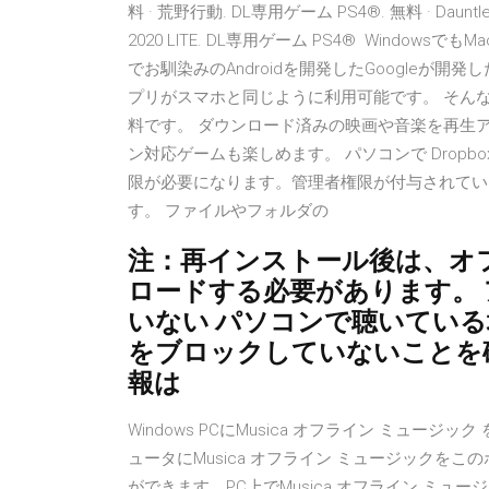
料 · 荒野行動. DL専用ゲーム PS4®. 無料 · Daunt
2020 LITE. DL専用ゲーム PS4® Windows
でお馴染みのAndroidを開発したGoogleが開発した
プリがスマホと同じように利用可能です。 そんな安
料です。 ダウンロード済みの映画や音楽を再生
ン対応ゲームも楽しめます。 パソコンで Drop
限が必要になります。管理者権限が付与されている場
す。 ファイルやフォルダの
注：再インストール後は、オ
ロードする必要があります。
いない パソコンで聴いている場
をブロックしていないことを
報は
Windows PCにMusica オフライン ミュ
ュータにMusica オフライン ミュージックを
ができます。PC上でMusica オフライン ミュージックを