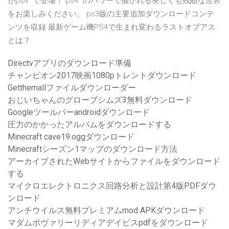
がps4™で登場！ ps4™のパワーで描かれる美しくも残酷な世界
をお楽しみください。 ps3版の主要追加ダウンロードコンテ
ンツを収録 最新ゲーム機PS4で生まれ変わるラストオブアス
とは？
Directvアプリのダウンロード準備
チャンピオン2017映画1080pトレントダウンロード
Getthemallファイルダウンローダー
おじいちゃんのグローブシムズ3無料ダウンロード
Googleツールバーandroidダウンロード
圧力のかかったアルバムをダウンロードする
Minecraft cave19.oggダウンロード
Minecraftシーズン1マップのダウンロード方法
アーカイブされたWebサイトからファイルをダウンロード
する
マイクロエレクトロニクス回路分析と設計第4版PDFダウ
ンロード
アンチウイルス無料プレミアムmod APKダウンロード
マダムボヴァリーリディアデイビスpdfをダウンロード