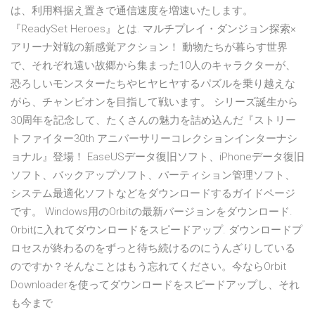
は、利用料据え置きで通信速度を増速いたします。
『ReadySet Heroes』とは. マルチプレイ・ダンジョン探索×
アリーナ対戦の新感覚アクション！ 動物たちが暮らす世界
で、それぞれ遠い故郷から集まった10人のキャラクターが、
恐ろしいモンスターたちやヒヤヒヤするパズルを乗り越えな
がら、チャンピオンを目指して戦います。 シリーズ誕生から
30周年を記念して、たくさんの魅力を詰め込んだ『ストリー
トファイター30th アニバーサリーコレクションインターナシ
ョナル』登場！ EaseUSデータ復旧ソフト、iPhoneデータ復旧
ソフト、バックアップソフト、パーティション管理ソフト、
システム最適化ソフトなどをダウンロードするガイドページ
です。 Windows用のOrbitの最新バージョンをダウンロード.
Orbitに入れてダウンロードをスピードアップ. ダウンロードプ
ロセスが終わるのをずっと待ち続けるのにうんざりしている
のですか？そんなことはもう忘れてください。今ならOrbit
Downloaderを使ってダウンロードをスピードアップし、それ
も今まで