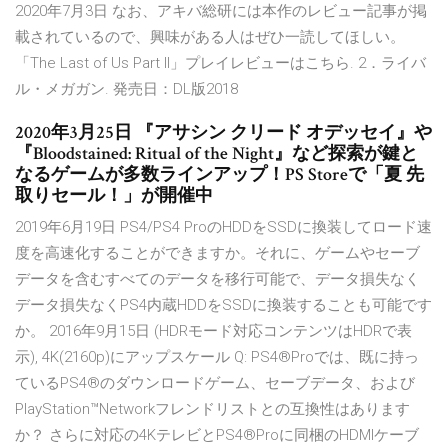
2020年7月3日 なお、アキバ総研には本作のレビュー記事が掲
載されているので、興味がある人はぜひ一読してほしい。
「The Last of Us Part II」プレイレビューはこちら. 2．ライバ
ル・メガガン. 発売日：DL版2018
2020年3月25日 『アサシン クリード オデッセイ』や
『Bloodstained: Ritual of the Night』など探索が鍵と
なるゲームが多数ラインアップ！PS Storeで「夏 先
取りセール！」が開催中
2019年6月19日 PS4/PS4 ProのHDDをSSDに換装してロード速
度を高速化することができますか。それに、ゲームやセーブ
データを含むすべてのデータを移行可能で、データ損失なく
データ損失なくPS4内蔵HDDをSSDに換装することも可能です
か。 2016年9月15日 (HDRモード対応コンテンツはHDRで表
示), 4K(2160p)にアップスケール Q: PS4®Proでは、既に持っ
ているPS4®のダウンロードゲーム、セーブデータ、および
PlayStation™Networkフレンドリストとの互換性はあります
か？ さらに対応の4KテレビとPS4®Proに同梱のHDMIケーブ