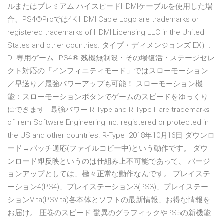
ルまたはプレミアム ハイスピードHDMIケーブルを使用した場
合、PS4®Proでは4K HDMI Cable Logo are trademarks or
registered trademarks of HDMI Licensing LLC in the United
States and other countries. タイプ・ディメンジョンズ EX）.
DL専用ゲーム | PS4® 残機無制限・その場復活・ステージセレ
クト対応の「インフィニティモード」ではスローモーション
／早送り／最強パワーアップも可能！ スローモーション機
能：スローモーションボタンでゲームのスピードをゆっくり
にできます - 最強パワー R-Type and R-Type II are trademarks
of Irem Software Engineering Inc. registered or protected in
the US and other countries. R-Type 2018年10月16日 ダウンロ
ード→パッチ適応(ファイルコピー中)という動作です。 ダウ
ンロード即反映というのは仕組み上不可能であって、 バージ
ョンアップとしては、極々正常な動作なんです。 プレイステ
ーション4(PS4)、プレイステーション3(PS3)、プレイステー
ションVita(PSVita)各本体とソフトの最新情報、お得な情報を
お届け。 圧巻のスピード 驚異のグラフィックやPS5の新機能