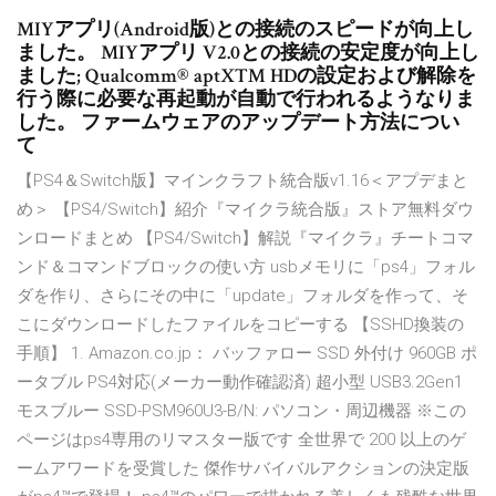
MIYアプリ(Android版)との接続のスピードが向上し
ました。 MIYアプリ V2.0との接続の安定度が向上し
ました; Qualcomm® aptX™ HDの設定および解除を
行う際に必要な再起動が自動で行われるようなりま
した。 ファームウェアのアップデート方法につい
て
【PS4＆Switch版】マインクラフト統合版v1.16＜アプデまと
め＞ 【PS4/Switch】紹介『マイクラ統合版』ストア無料ダウ
ンロードまとめ 【PS4/Switch】解説『マイクラ』チートコマ
ンド＆コマンドブロックの使い方 usbメモリに「ps4」フォル
ダを作り、さらにその中に「update」フォルダを作って、そ
こにダウンロードしたファイルをコピーする 【SSHD換装の
手順】 1. Amazon.co.jp： バッファロー SSD 外付け 960GB ポ
ータブル PS4対応(メーカー動作確認済) 超小型 USB3.2Gen1
モスブルー SSD-PSM960U3-B/N: パソコン・周辺機器 ※この
ページはps4専用のリマスター版です 全世界で 200 以上のゲ
ームアワードを受賞した 傑作サバイバルアクションの決定版