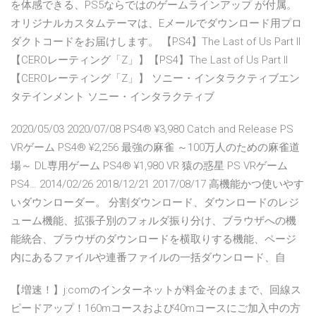
を体感できる、PS5ならではのゲームラインアップ が付属。
オリジナルカスタムテーマは、Eメールでダウンロード用プロ
ダクトコードをお届けします。 【PS4】The Last of Us Part II
【CEROレーティング「Z」】【PS4】The Last of Us Part II
【CEROレーティング「Z」】 ソニー・インタラクティブエン
タテインメント ソニー・インタラクティブ
2020/05/03 2020/07/08 PS4® ¥3,980 Catch and Release PS
VRゲーム PS4® ¥2,256 最強の麻雀 ～100万人のための麻雀道
場～ DL専用ゲーム PS4® ¥1,980 VR 猿の惑星 PS VRゲーム
PS4… 2014/02/26 2018/12/21 2017/08/17 高機能かつ使いやす
いダウンローダー。 分割ダウンロード、ダウンロードのレジ
ューム機能、拡張子別のフォルダ振り分け、ブラウザへの機
能統合、ブラウザのダウンロードを横取りする機能、ページ
内にあるファイルや連番ファイルの一括ダウンロード、自
【増速！】j:comのインターネットが料金そのままで、回線ス
ピードアップ！160mコースおよび40mコースにご加入中の方