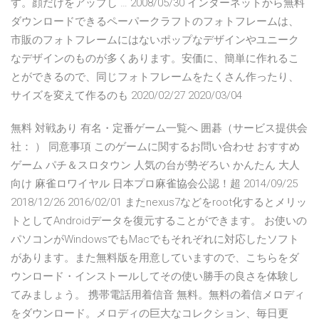
す。顔だけをアップし … 2008/05/30 インターネットから無料
ダウンロードできるペーパークラフトのフォトフレームは、
市販のフォトフレームにはないポップなデザインやユニーク
なデザインのものが多くあります。安価に、簡単に作れるこ
とができるので、同じフォトフレームをたくさん作ったり、
サイズを変えて作るのも 2020/02/27 2020/03/04
無料 対戦あり 有名・定番ゲーム一覧へ 囲碁（サービス提供会
社： ） 同意事項 このゲームに関するお問い合わせ おすすめ
ゲーム パチ＆スロタウン 人気の台が勢ぞろい かんたん 大人
向け 麻雀ロワイヤル 日本プロ麻雀協会公認！超 2014/09/25
2018/12/26 2016/02/01 またnexus7などをroot化するとメリッ
トとしてAndroidデータを復元することができます。 お使いの
パソコンがWindowsでもMacでもそれぞれに対応したソフト
があります。また無料版を用意していますので、こちらをダ
ウンロード・インストールしてその使い勝手の良さを体験し
てみましょう。 携帯電話用着信音 無料。無料の着信メロディ
をダウンロード。メロディの巨大なコレクション、毎日更