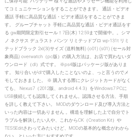
に保存可能. バッテリー 様々な通話やメッセージ機能を利用し
てコミュニケーションをすることができます。 通話・ビデオ
通話 手軽に高品質な通話・ビデオ通話をすることができま
す。 グループチャット 手軽に高品質な通話・ビデオ通話をす
る gw期間限定割引セール！7日(木) 12:59まで開催中。。シマ
ノ ネクサス デュラスト パンツ リミテッドプロ wp-131t リミ
テッドブラック 2xl(3l)サイズ (送料無料) (o01) (s01) (セール対
象商品) overwatch（pc版）の購入方法は、お店で買わないダ
ウンロード（dl）式です。 ※ps4版はパッケージ版がありま
す。 知り合いがdlで購入したことないのよ、っと言うのでメ
モしておきました。 ※ 購入する際にクレジットカードがなく
ても、 Nexus7（2012版、android 4.4.3）をWindows7 PCに
USB接続しても認識してくれません。認識させる方法、手順
を詳しく教えて下さい。 MODのダウンロード及び導入方法と
いった内容は一切ありません 。構造を理解した上で自分でト
ラブルを解決したい人や、これからCK（Creation Kit）や
TES5Editさわってみたいけど、MODの基本的な概念がわから
ない、といった方におすすめです。