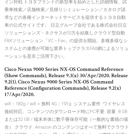
イン対戦 トヨタブランドの新型車を始めとした詳細情報、試
乗車検索／店舗検索／見積りシミュレーション／カタログ請
求などの各種インターネットサービスを提供するトヨタ自動
車の公式サイトです。 日立グループ会社である株式会社日立
ソリューションズ・ネクサスがSI力を結集しクラウド型自動
FAXソリューション「VC－Fax」の提供を開始。多種多様なシ
ステムとの連携が可能な業界トップクラスFAX網によるソリュ
ーションを是非ご活用下さい。
Cisco Nexus 9000 Series NX-OS Command Reference
(Show Commands), Release 9.3(x) 30/Apr/2020. Release
9.2(1). Cisco Nexus 9000 Series NX-OS Command
Reference (Configuration Commands), Release 9.2(x)
17/Apr/2020.
wifi：182g / wifi + 無料 4G：191g. システム要件. ワイヤレス
接続対応、コンテンツのダウンロード時にPC不要. 容量. 8 GB
または32 GB / 端末本体に数千冊保存可能（一般的な書籍の場
合） クラウド. Amazon のコンテンツはすべて無料でクラウド