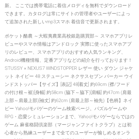
新。 ここでは携帯電話に着信メロディを無料でダウンロード
できます。カタログは常にサイトの管理者やユーザーによっ
て追加された新しいmp3スマホ 着信音で更新されます。
ポケット酪農 ～大蝦夷農業高校銀匙購買部～ スマホアプリレ
ビューやスマホ情報はアンドロック 実際に使ったスマホアプ
リのレビュー、スマホアプリのおすすめ人気ランキング、
Android機種情報、定番アプリなどの紹介を行っております！
STUSSY × NEXUS7 WINDSTOPPER レザー 使い ダウン ジャケ
ット ネイビー 48 ステューシー ネクサスセブン パーカー ウイ
ンドストッパー【サイズ】[表記] 48[着丈] 約69cm (襟/フード
の付け根～裾)[身幅] 約58cm (脇下～脇下)[肩幅] 約47cm (肩最
上部～肩最上部)[袖丈] 約62cm (肩最上部～袖先)【色柄】ネイ
ビー Yahoo!モバゲーのゲーム検索ページ。パズルゲームや
RPG・恋愛シミュレーションまで、Yahoo!モバゲーならではの
ゲーム 麻雀格闘倶楽部（マージャンファイトクラブ）とは初
心者から熟練ユーザーまで全てのユーザーが愉しめるオンラ