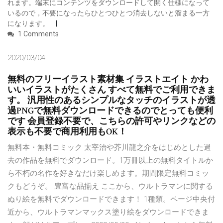
れます。端末にコンテンツをダウンロードして開く仕様になって
いるので，不要になったらひとつひとつ消去しないと溜まる一方
になります。
1 Comments
2020/03/04
無料のフリーイラスト素材集 イラストエイト かわ
いいイラストがたくさん すべて無料でご利用できま
す。 汎用性のあるシンプルなタッチのイラストが透
過PNGで無料ダウンロードできるのでとっても便利
です 会員登録不要で、こちらの許可やリンクなどの
表示も不要で商用利用もOK！
無料本・無料コミック 太宰治や芥川龍之介をはじめとした過
去の作品を無料でダウンロード。1万冊以上の無料タイトルか
ら不朽の名作を好きなだけ楽しめます。期間限定無料コミッ
クもどうぞ。 豊富な品揃え ここから、ウルトラマンに関する
ぬり絵を無料でダウンロードできます！ 1種類。ページ中央付
近から、ウルトラマンマックス塗り絵をダウンロードできま