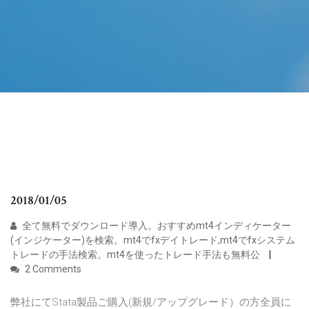
2018/01/05
全て無料でダウンロード導入。おすすめmt4インディケーター
(インジケーター)を検索。mt4でfxデイトレード,mt4でfxシステム
トレードの手法検索。mt4を使ったトレード手法も無料公
2 Comments
弊社にてStata製品ご購入(新規/アップグレード）の方全員に