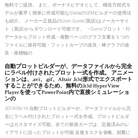
無料でご提供。 また、ボーナスビデオとして、構造方程式モ
デルが素早く簡単に作成可能なStataのSEMビルダーの使用法
も紹介。 メーカー正規品のUser Guide(英語)はメーカーサイ
ト（英語)からダウンロード可能です。 ・Durovプロット・行
データからプロット作成・複数ページのグラフ文書を１つの
ファイルに保存可能・フィットカーブの改良・棒グラフの改
良・座標軸の
自動プロットビルダーが、データファイルから完全
にラベル付けされたプロット一式を作成。 アニメー
ションは、.avi、.gif、Altair .h3d形式でエクスポート
することができるため、無料の.h3d HyperView
Playerを使ってPowerPoint内で直接シミュレーショ
ンの
2019/06/16 自動プロットビルダーが、データファイルから完
全にラベル付けされたプロット一式を作成。プロットビルダ
ーはカスタマイズ可能。全ての新規カーブは、定義済みのレ
イアウトに沿ったプロットが可能 反復タスクを省略。頻繫に