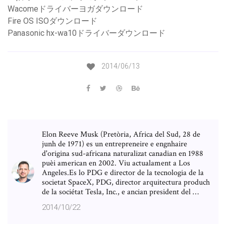
Wacomeドライバーヨガダウンロード
Fire OS ISOダウンロード
Panasonic hx-wa10ドライバーダウンロード
2014/06/13
Elon Reeve Musk (Pretòria, Africa del Sud, 28 de
junh de 1971) es un entrepreneire e engnhaire
d'origina sud-africana naturalizat canadian en 1988
puèi american en 2002. Viu actualament a Los
Angeles.Es lo PDG e director de la tecnologia de la
societat SpaceX, PDG, director arquitectura produch
de la sociétat Tesla, Inc., e ancian president del …
2014/10/22