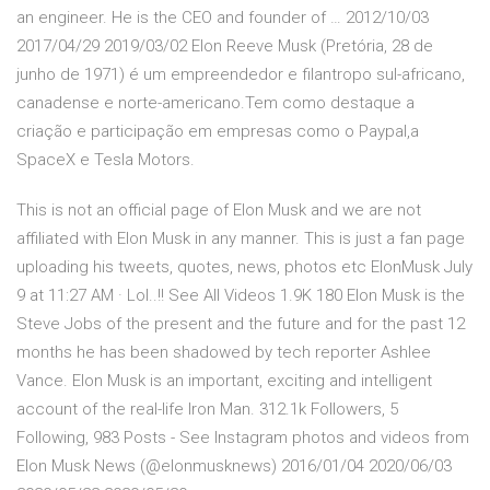
an engineer. He is the CEO and founder of … 2012/10/03
2017/04/29 2019/03/02 Elon Reeve Musk (Pretória, 28 de
junho de 1971) é um empreendedor e filantropo sul-africano,
canadense e norte-americano.Tem como destaque a
criação e participação em empresas como o Paypal,a
SpaceX e Tesla Motors.
This is not an official page of Elon Musk and we are not
affiliated with Elon Musk in any manner. This is just a fan page
uploading his tweets, quotes, news, photos etc ElonMusk July
9 at 11:27 AM · Lol..!! See All Videos 1.9K 180 Elon Musk is the
Steve Jobs of the present and the future and for the past 12
months he has been shadowed by tech reporter Ashlee
Vance. Elon Musk is an important, exciting and intelligent
account of the real-life Iron Man. 312.1k Followers, 5
Following, 983 Posts - See Instagram photos and videos from
Elon Musk News (@elonmusknews) 2016/01/04 2020/06/03