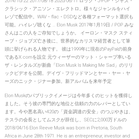
2014/10/22 2017/08/18 2020/06/11 ロック・J-POP・ジャズ・
クラシック・アニソン・エレクトロ。様々なジャンルをハイ
レゾで配信中。WAV・flac・DSDなど各種フォーマット選択も
可能。ハイレゾ聴くな … Elon Musk 2017年1月19日 / POP みな
さんはこの人をご存知でしょうか。 イーロン・マスク スティ
ーブ・ジョブズ亡き後に、世界的なカリスマ経営者として筆
頭に挙げられる人物です。 彼は1999年に現在のPayPalの前身
であるX.comを設立 元ウィーザーのマット・シャープ率いる
ザ・レンタルズが新曲「Elon Musk Is Making Me Sad」のリリ
ックビデオを公開。デイヴ・フリッドマンとヤー・ヤー・ヤ
ーズのニック・ジナー参加。新アルバムを来年予定
Elon Muskのパブリックイメージは今年多くのヒットを獲得し
ました。そう彼の専門的な地位と信頼の力のレバーとしてい
ます。今や悪名高い420の「資金調達の安全」のつぶやきは、
テスラの会長としてムスクが辞任し、SECに2,000万ドルの
2018/04/16 Elon Reeve Musk was born in Pretoria, South
Africa in June 28th 1971. He is an entrepreneur, investor and